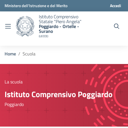
Ministero dell'Istruzione e del Merito
Accedi
Istituto Comprensivo
Statale "Piero Angela"
Poggiardo - Ortelle -
Surano
(LECCE)
Home
Scuola
La scuola
Istituto Comprensivo Poggiardo
Poggiardo