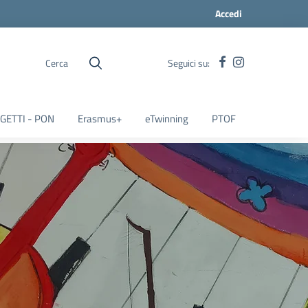
Accedi
Cerca
Seguici su:
GETTI - PON
Erasmus+
eTwinning
PTOF