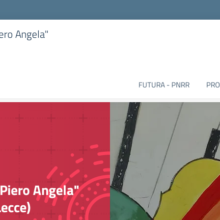
iero Angela"
FUTURA - PNRR
PRO
"Piero Angela"
Lecce)