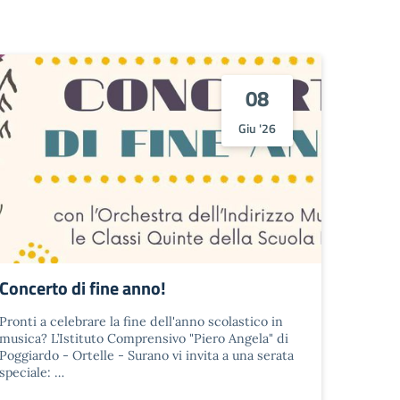
08
Giu '26
Concerto di fine anno!
Pronti a celebrare la fine dell'anno scolastico in
musica? L’Istituto Comprensivo "Piero Angela" di
Poggiardo - Ortelle - Surano vi invita a una serata
speciale: …