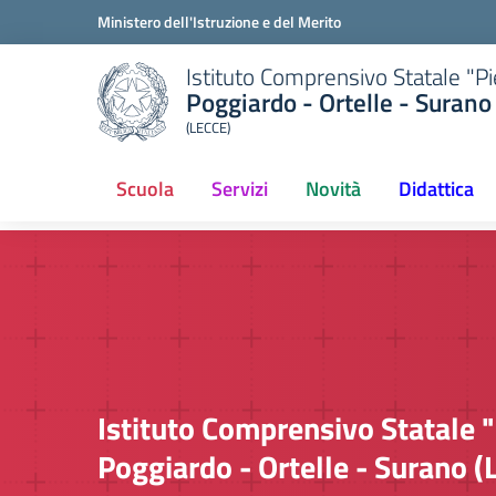
Ministero dell'Istruzione e del Merito
Istituto Comprensivo Statale "P
Poggiardo - Ortelle - Surano
(LECCE)
Scuola
Servizi
Novità
Didattica
Istituto Comprensivo Statale 
Poggiardo - Ortelle - Surano (