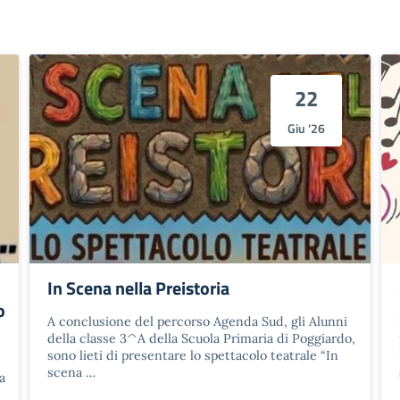
22
Giu '26
In Scena nella Preistoria
o
A conclusione del percorso Agenda Sud, gli Alunni
della classe 3^A della Scuola Primaria di Poggiardo,
sono lieti di presentare lo spettacolo teatrale “In
scena …
a