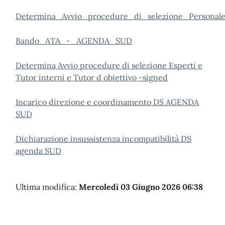
Determina_Avvio_procedure_di_selezione_Person
Bando_ATA_-_AGENDA_SUD
Determina Avvio procedure di selezione Esperti e
Tutor interni e Tutor d obiettivo -signed
Incarico direzione e coordinamento DS AGENDA
SUD
Dichiarazione insussistenza incompatibilità DS
agenda SUD
Ultima modifica:
Mercoledì 03 Giugno 2026 06:38