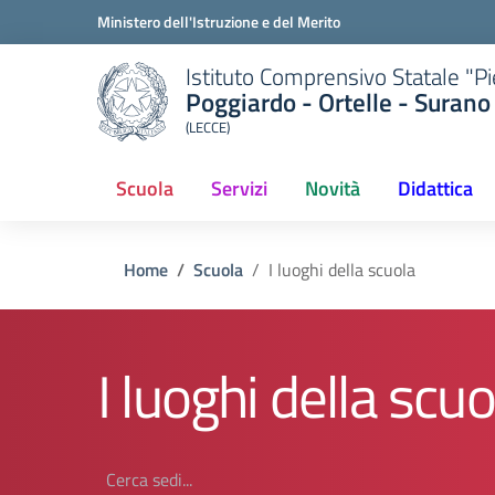
Ministero dell'Istruzione e del Merito
Istituto Comprensivo Statale "P
Poggiardo - Ortelle - Surano
(LECCE)
Scuola
Servizi
Novità
Didattica
Home
Scuola
I luoghi della scuola
I luoghi della scuo
Cerca strutture organizzative...