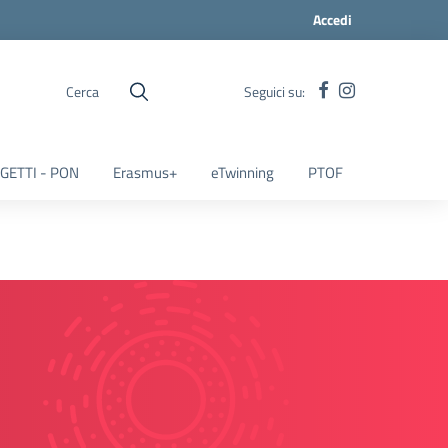
Accedi
Cerca
Seguici su:
GETTI - PON
Erasmus+
eTwinning
PTOF