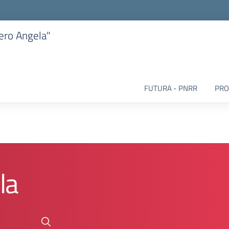
iero Angela"
FUTURA - PNRR
PRO
la