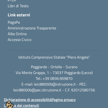
PTOF
Libri di Testo
Link esterni
PagoPa
Amministrazione Trasparente
Albo Online
Accesso Civico
Istituto Comprensivo Statale "Piero Angela"
Poggiardo - Ortelle - Surano
Via Monte Grappa, 1 - 73037 Poggiardo (Lecce)
Tel.: +39 0836.909870
E-mail:
leic88000b@istruzione.it
- PEC:
leic88000b@pec.istruzione.it
- C.F. 92012580756
Dichiarazione di accessibilità
Pagina privacy
Licenza dei contenuti