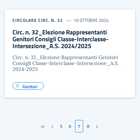
CIRCOLARE CIRC. N. 32
10 OTTOBRE 2024
Circ. n. 32_Elezione Rappresentanti
Genitori Consigli Classe-Interclasse-
Intersezione_A.S. 2024/2025
Circ. n. 32_Elezione Rappresentanti Genitori
Consigli Classe-Interclasse-Intersezione_A.S.
2024-2025
Genitori
«
‹
›
5
6
7
8
Prima pagina
Pagina precedente
Pagina successiva