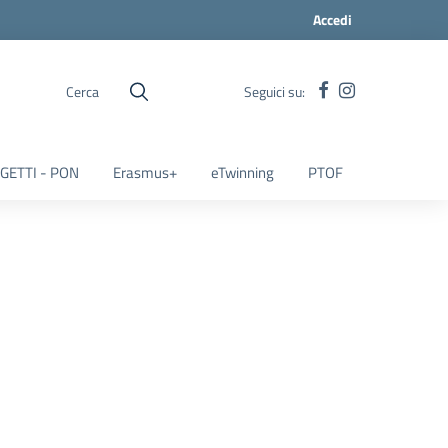
Accedi
Cerca
Seguici su:
GETTI - PON
Erasmus+
eTwinning
PTOF