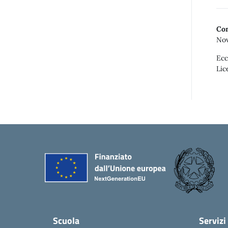
Con
Nov
Ecc
Lic
Scuola
Servizi