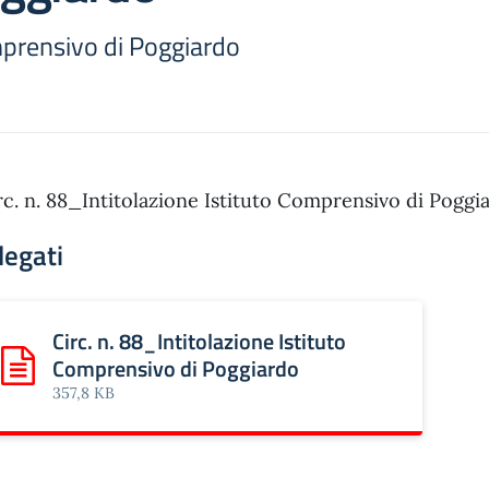
omprensivo di Poggiardo
rc. n. 88_Intitolazione Istituto Comprensivo di Poggi
legati
Circ. n. 88_Intitolazione Istituto
Comprensivo di Poggiardo
Scarica: Circ. n. 88_Intitolazione Istituto Comprensivo di P
357,8 KB