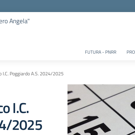
iero Angela"
FUTURA - PNRR
PRO
o I.C. Poggiardo A.S. 2024/2025
o I.C.
24/2025