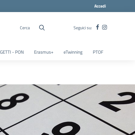
Accedi
Cerca
Seguici su:
GETTI - PON
Erasmus+
eTwinning
PTOF