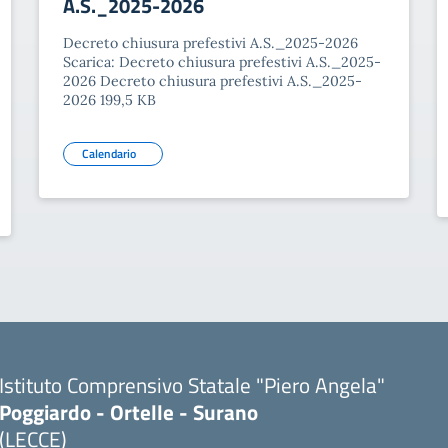
A.S._2025-2026
Decreto chiusura prefestivi A.S._2025-2026
Scarica: Decreto chiusura prefestivi A.S._2025-
2026 Decreto chiusura prefestivi A.S._2025-
2026 199,5 KB
Calendario
Istituto Comprensivo Statale "Piero Angela"
Poggiardo - Ortelle - Surano
(LECCE)