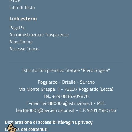
PTOF
Libri di Testo
Link esterni
PagoPa
Amministrazione Trasparente
Albo Online
Accesso Civico
Istituto Comprensivo Statale "Piero Angela"
Poggiardo - Ortelle - Surano
Via Monte Grappa, 1 - 73037 Poggiardo (Lecce)
Tel.: +39 0836.909870
E-mail:
leic88000b@istruzione.it
- PEC:
leic88000b@pec.istruzione.it
- C.F. 92012580756
Dichiarazione di accessibilità
Pagina privacy
Licenza dei contenuti