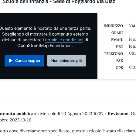
Scuola dell'Infanzia - Sede di Poggiardo Via Diaz
Via
INDIRIZZO
Questo elemento è hostato da una terza parte.
ORARI
Scegliendo di mostrare il contenuto esterno
lei
dichiari di accettare i
termini e condizioni
di
EMAIL
OpenStreetMap Foundation.
lei
PEC
08
TELEFONO
Carica mappa
Non chiedere più
FAX
Ott
GPS
tenuto pubblicato:
Mercoledì 23 Agosto 2023 10:37
-
Revisione:
Gi
obre 2025 10:26
etto dove diversamente specificato, questo articolo è stato rilasciato