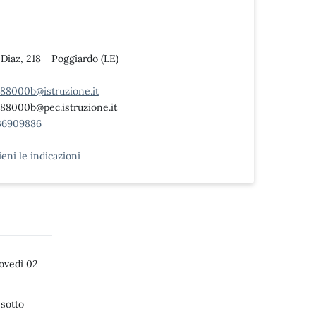
 Diaz, 218 - Poggiardo (LE)
c88000b@istruzione.it
c88000b@pec.istruzione.it
36909886
ieni le indicazioni
ovedì 02
 sotto