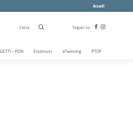
Accedi
Cerca
Seguici su:
GETTI - PON
Erasmus+
eTwinning
PTOF