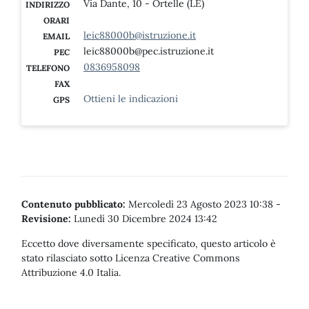
Via Dante, 10 - Ortelle (LE)
INDIRIZZO
ORARI
leic88000b@istruzione.it
EMAIL
leic88000b@pec.istruzione.it
PEC
0836958098
TELEFONO
FAX
Ottieni le indicazioni
GPS
Contenuto pubblicato:
Mercoledì 23 Agosto 2023 10:38
-
Revisione:
Lunedì 30 Dicembre 2024 13:42
Eccetto dove diversamente specificato, questo articolo è
stato rilasciato sotto Licenza Creative Commons
Attribuzione 4.0 Italia.