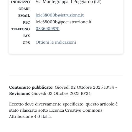
Via Montegrappa, 1 Poggiardo (LE)
INDIRIZZO
ORARI
leic88000b@istruzione.it
EMAIL
leic88000b@pec.istruzione.it
PEC
0836909870
TELEFONO
FAX
Ottieni le indicazioni
GPS
Contenuto pubblicato:
Giovedì 02 Ottobre 2025 10:34
-
Revisione:
Giovedì 02 Ottobre 2025 10:34
Eccetto dove diversamente specificato, questo articolo è
stato rilasciato sotto Licenza Creative Commons
Attribuzione 4.0 Italia.