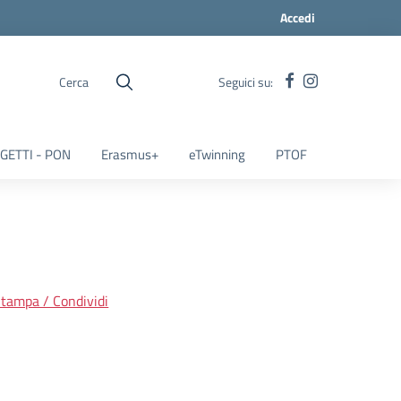
Accedi
Cerca
Seguici su:
GETTI - PON
Erasmus+
eTwinning
PTOF
tampa / Condividi