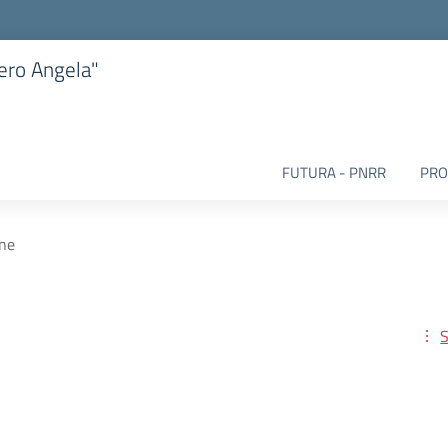
iero Angela"
FUTURA - PNRR
PRO
ne
S